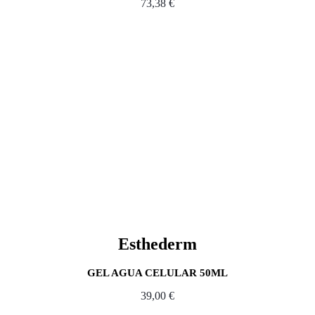
73,38
€
Esthederm
GEL AGUA CELULAR 50ML
39,00
€