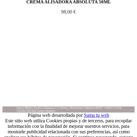
CREMA ALISADORA ABSOLUTA 50ML
98,00
€
Centro Médico Estético Dérmica
C/ L’Horta, 2
Benetússer
Valencia
46910
+34961172246
+34 694 490 660
Centro Dérmica
Página web desarrollada por
Suma tu web
Este sitio web utiliza Cookies propias y de terceros, para recopilar
información con la finalidad de mejorar nuestros servicios, para
mostrarle publicidad relacionada con sus preferencias, así como